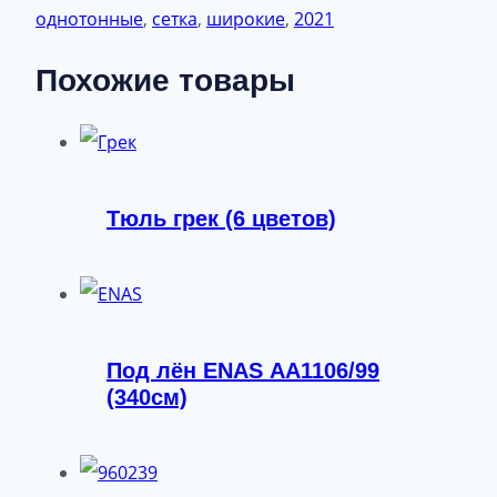
однотонные
,
сетка
,
широкие
,
2021
Похожие товары
Тюль грек (6 цветов)
Под лён ENAS АА1106/99
(340см)