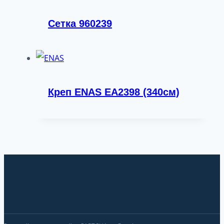
Сетка 960239
Креп ENAS EA2398 (340см)