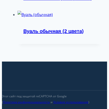
Вуаль обычная (2 цвета)
Этот сайт под защитой reCAPTCHA от Google
(
Политика конфиденциальности
и
Условия использования
)