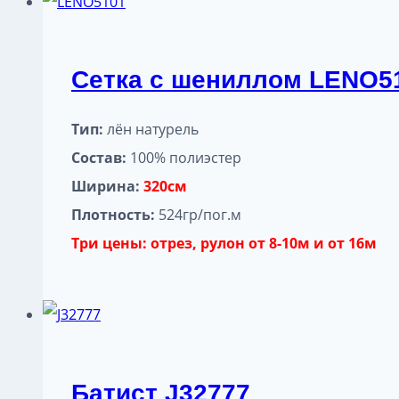
Сетка с шениллом LENO5
Тип:
лён натурель
Состав:
100% полиэстер
Ширина:
320см
Плотность:
524гр/пог.м
Три цены: отрез, рулон от 8-10м и от 16м
Батист J32777