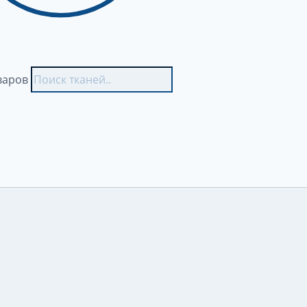
варов