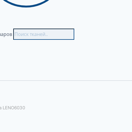
варов
ка LENO6030