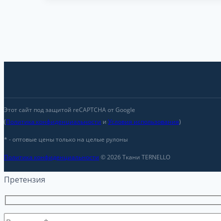
Этот сайт под защитой reCAPTCHA от Google
(
Политика конфиденциальности
и
Условия использования
)
* - оптовые цены только на целые рулоны
Политика конфиденциальности
© 2026 Ткани TERNELLO
Претензия