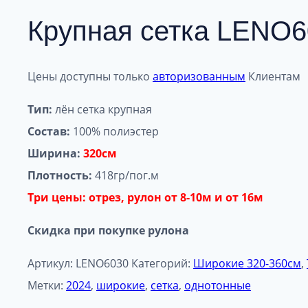
Крупная сетка LENO6
Цены доступны только
авторизованным
Клиентам
Тип:
лён сетка крупная
Состав:
100% полиэстер
Ширина:
320см
Плотность:
418гр/пог.м
Три цены: отрез, рулон от 8-10м и от 16м
Скидка при покупке рулона
Артикул:
LENO6030
Категорий:
Широкие 320-360см
,
Метки:
2024
,
широкие
,
сетка
,
однотонные