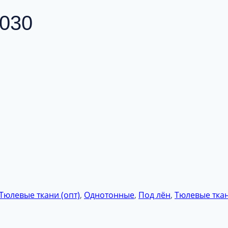
030
Тюлевые ткани (опт)
,
Однотонные
,
Под лён
,
Тюлевые тка