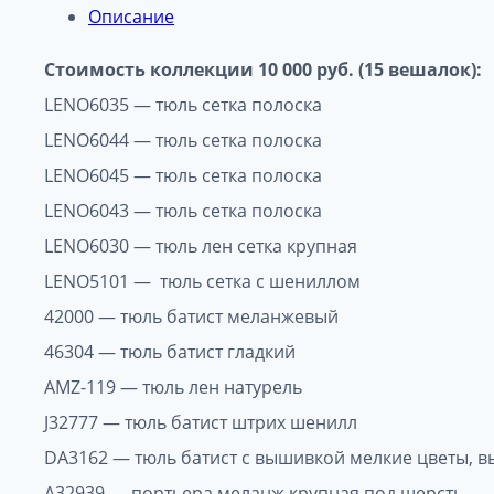
Описание
Стоимость коллекции 10 000 руб. (15 вешалок):
LENO6035 — тюль сетка полоска
LENO6044 — тюль сетка полоска
LENO6045 — тюль сетка полоска
LENO6043 — тюль сетка полоска
LENO6030 — тюль лен сетка крупная
LENO5101 — тюль сетка с шениллом
42000 — тюль батист меланжевый
46304 — тюль батист гладкий
AMZ-119 — тюль лен натурель
J32777 — тюль батист штрих шенилл
DA3162 — тюль батист с вышивкой мелкие цветы, в
A32939 — портьера меланж крупная под шерсть