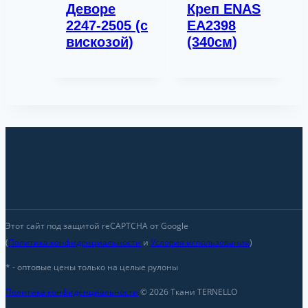
Деворе
Креп ENAS
2247-2505 (с
EA2398
вискозой)
(340см)
Этот сайт под защитой reCAPTCHA от Google
(
Политика конфиденциальности
и
Условия использования
)
* - оптовые цены только на целые рулоны
Политика конфиденциальности
© 2026 Ткани TERNELLO