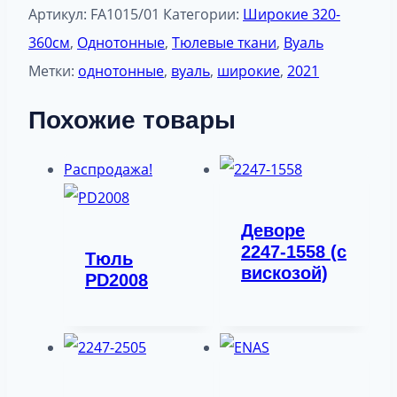
Артикул:
FA1015/01
Категории:
Широкие 320-
360см
,
Однотонные
,
Тюлевые ткани
,
Вуаль
Метки:
однотонные
,
вуаль
,
широкие
,
2021
Похожие товары
Распродажа!
Деворе
2247-1558 (с
Тюль
вискозой)
PD2008