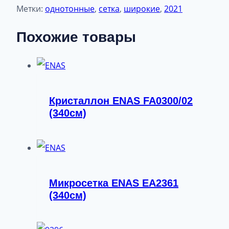
Метки:
однотонные
,
сетка
,
широкие
,
2021
Похожие товары
Кристаллон ENAS FA0300/02
(340см)
Микросетка ENAS EA2361
(340см)