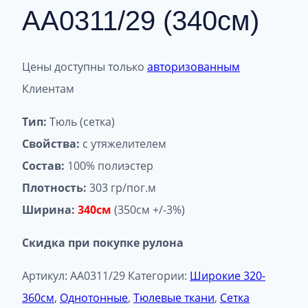
АА0311/29 (340см)
Цены доступны только
авторизованным
Клиентам
Тип:
Тюль (сетка)
Свойства:
с утяжелителем
Состав:
100% полиэстер
Плотность:
303 гр/пог.м
Ширина:
340см
(350см +/-3%)
Скидка при покупке рулона
Артикул:
АА0311/29
Категории:
Широкие 320-
360см
,
Однотонные
,
Тюлевые ткани
,
Сетка