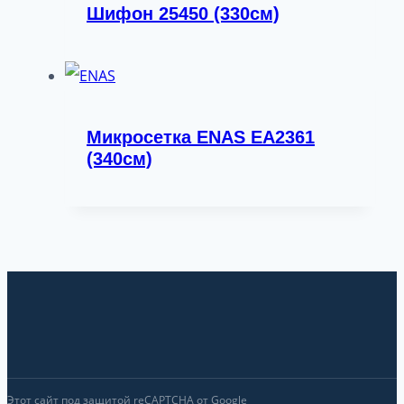
Шифон 25450 (330см)
Микросетка ENAS EA2361
(340см)
Этот сайт под защитой reCAPTCHA от Google