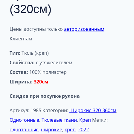
(320см)
Цены доступны только
авторизованным
Клиентам
Тип:
Тюль (креп)
Свойства:
с утяжелителем
Состав:
100% полиэстер
Ширина:
320см
Скидка при покупке рулона
Артикул:
1985
Категории:
Широкие 320-360см
,
Однотонные
,
Тюлевые ткани
,
Креп
Метки:
однотонные
,
широкие
,
креп
,
2022