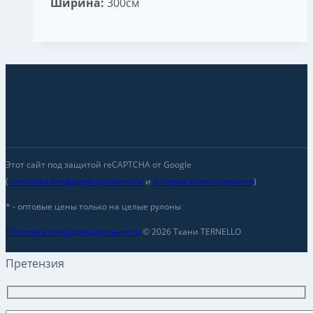
Ширина:
300см
Этот сайт под защитой reCAPTCHA от Google
(
Политика конфиденциальности
и
Условия использования
)
* - оптовые цены только на целые рулоны
Политика конфиденциальности
© 2026 Ткани TERNELLO
Претензия