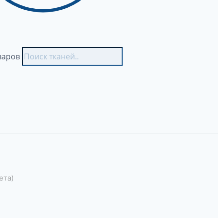
варов
ета)