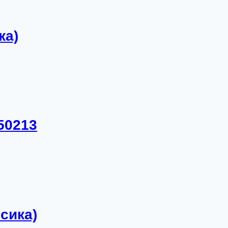
ка)
50213
сика)