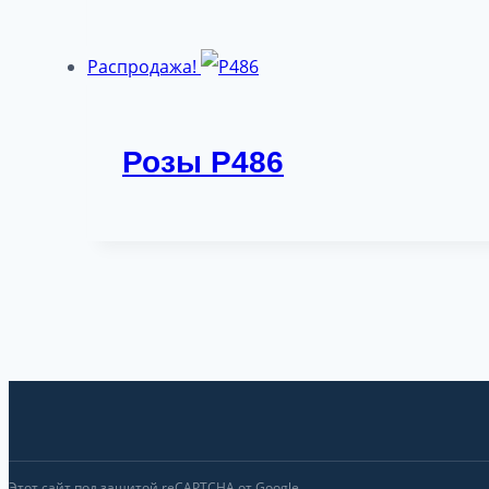
Распродажа!
Розы P486
Этот сайт под защитой reCAPTCHA от Google