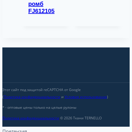
ромб
FJ612105
Этот сайт под защитой reCAPTCHA от Google
(
Политика конфиденциальности
и
Условия использования
)
* - оптовые цены только на целые рулоны
Политика конфиденциальности
© 2026 Ткани TERNELLO
Претензия